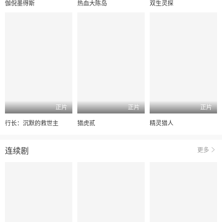
伽倪墨得斯
热血大陈岛
双生灵探
正片
正片
正片
行长：沉默的救世主
猎虎贰
精灵猎人
连续剧
更多