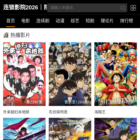
连锁影院2026｜院线电影深度影评平台
首页
电影
连续剧
动漫
综艺
短剧
理论片
排行榜
热播影片
第2260集
更新至1269集
更新至1172集
外来媳妇本地郎
名侦探柯南
海贼王