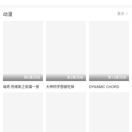
动漫
更多
第6集完结
第3集完结
第12集完结
瑞奇·热维斯之街猫一族
大神同学想被吃掉
DYNAMIC CHORD