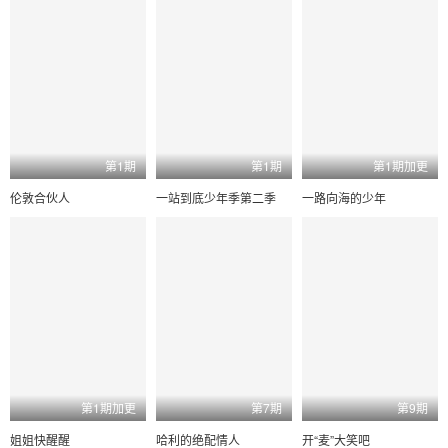
第1期
第1期
第1期加更
伦敦合伙人
一站到底少年季第二季
一路向海的少年
第1期加更
第7期
第9期
姐姐快醒醒
哈利的绝配情人
开“麦”大笑吧