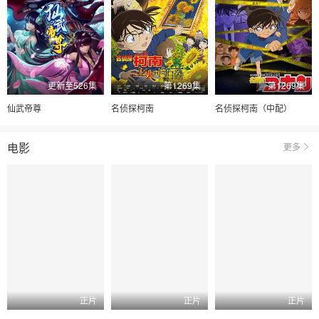
更新至526集
第1269集
第1269集
仙武帝尊
名侦探柯南
名侦探柯南（中配）
电影
更多
正片
正片
正片