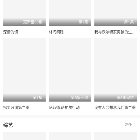
更新至06集
第1集
第1集
深情为饵
林间鸽踪
我与沃尔特家男孩的生活第三季
第1集
第6集完结
第8集完结
指尖浪漫第二季
萨菲德·萨加尔行动
没有人会想念我们第二季
综艺
更多